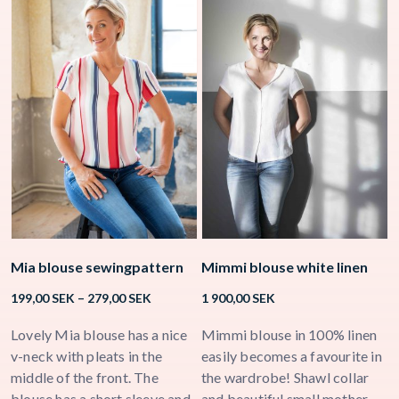
Mia blouse sewingpattern
Mimmi blouse white linen
K
Price
199,00
SEK
–
279,00
SEK
1 900,00
SEK
2
range:
199,00 SEK
Lovely Mia blouse has a nice
Mimmi blouse in 100% linen
K
through
v-neck with pleats in the
easily becomes a favourite in
b
279,00 SEK
middle of the front. The
the wardrobe! Shawl collar
h
blouse has a short sleeve and
and beautiful small mother-
n