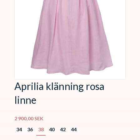
Aprilia klänning rosa
linne
2 900,00
SEK
34
36
38
40
42
44