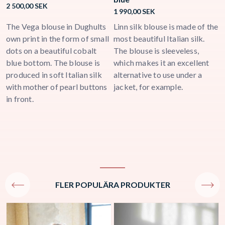
2 500,00
SEK
2
1 990,00
SEK
The Vega blouse in Dughults
Linn silk blouse is made of the
O
own print in the form of small
most beautiful Italian silk.
m
dots on a beautiful cobalt
The blouse is sleeveless,
b
blue bottom. The blouse is
which makes it an excellent
a
produced in soft Italian silk
alternative to use under a
b
with mother of pearl buttons
jacket, for example.
c
in front.
l
c
FLER POPULÄRA PRODUKTER