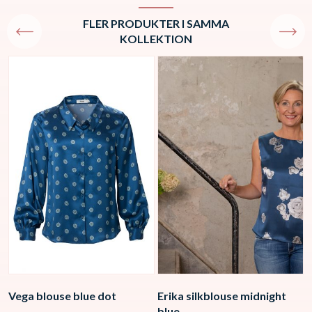
FLER PRODUKTER I SAMMA
KOLLEKTION
Vega blouse blue dot
Erika silkblouse midnight
G
blue