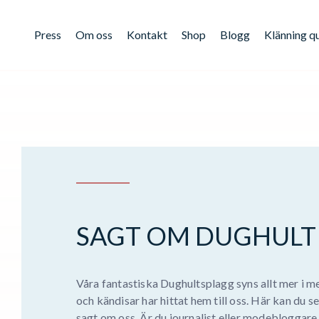
Press
Om oss
Kontakt
Shop
Blogg
Klänning q
SAGT OM DUGHULT
Våra fantastiska Dughultsplagg syns allt mer i m
och kändisar har hittat hem till oss. Här kan du s
sagt om oss. Är du journalist eller modebloggare 