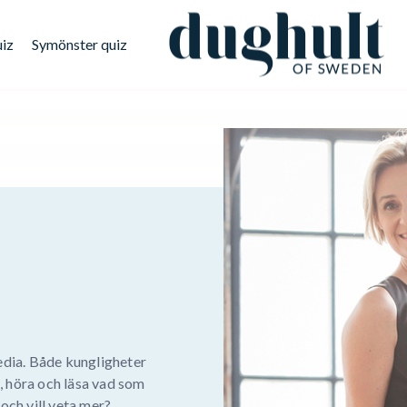
uiz
Symönster quiz
edia. Både kungligheter
e, höra och läsa vad som
och vill veta mer?