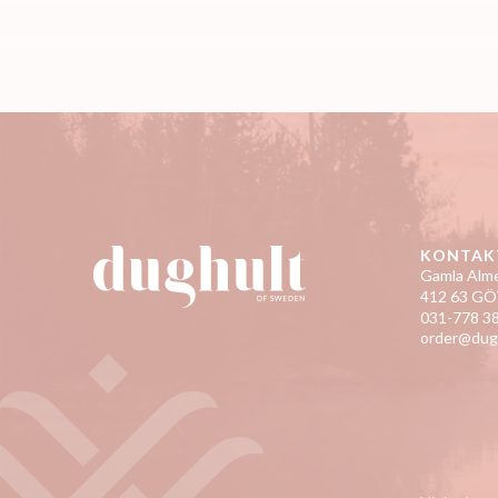
KONTAK
Gamla Alme
412 63 G
031-778 38
order@dug