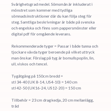
Svårighetsgrad medel. Sömsmån är inkluderat i
mönstret som kommer med tydliga
sömnadsinstruktioner där du kan följa steg för
steg. Samtliga beskrivningar är både på svenska
och engelska och finns som pappersmönster eller
digital pdf för omgående leverans.
Rekommenderade tyger = Passar i både tunna och
tjockare vävda tyger beroende på vilket uttryck
man önskar. Förslag på tyg är bomullspoplin, lin,
ull, viskos och tencel.
Tygåtgång på 150cm bredd =
stl 34-40 (UK 8-14, US4-10) = 140 cm
stl 42-50 (UK16-24, US12-20) = 150 cm
Tillbehör = 23 cm dragkedja, 20 cm mellanlägg,
tråd