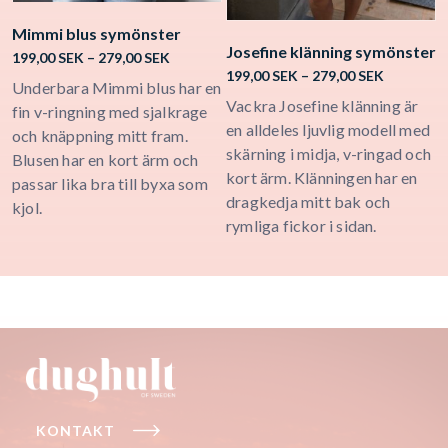
Mimmi blus symönster
Josefine klänning symönster
K
Price
199,00
SEK
–
279,00
SEK
Price
range:
199,00
SEK
–
279,00
SEK
1
Underbara Mimmi blus har en
range:
199,00 SEK
Vackra Josefine klänning är
K
fin v-ringning med sjalkrage
199,00 SE
through
en alldeles ljuvlig modell med
o
och knäppning mitt fram.
through
279,00 SEK
skärning i midja, v-ringad och
D
279,00 SE
Blusen har en kort ärm och
kort ärm. Klänningen har en
K
passar lika bra till byxa som
dragkedja mitt bak och
s
kjol.
rymliga fickor i sidan.
s
KONTAKT