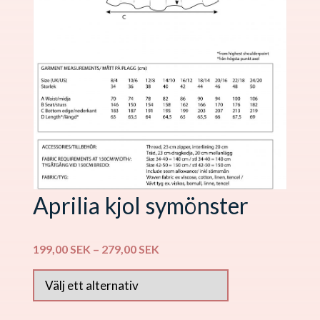
Aprilia kjol symönster
Price
199,00
SEK
–
279,00
SEK
range:
199,00 SEK
through
279,00 SEK