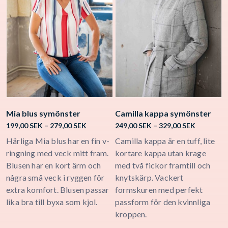
Mia blus symönster
Camilla kappa symönster
J
Price
Price
199,00
SEK
–
279,00
SEK
249,00
SEK
–
329,00
SEK
1
range:
range:
Härliga Mia blus har en fin v-
Camilla kappa är en tuff, lite
V
199,00 SEK
249,00 SE
 SEK
ringning med veck mitt fram.
kortare kappa utan krage
e
through
through
gh
Blusen har en kort ärm och
med två fickor framtill och
s
279,00 SEK
329,00 SE
 SEK
några små veck i ryggen för
knytskärp. Vackert
k
extra komfort. Blusen passar
formskuren med perfekt
d
l
lika bra till byxa som kjol.
passform för den kvinnliga
r
kroppen.