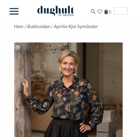
0
Svenska
Hem
/
Butikssidan
/
Aprilia Kjol Symönster