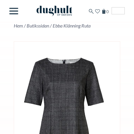
0
Svenska
Hem
/
Butikssidan
/
Ebba Klänning Ruta