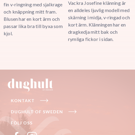
Vackra Josefine klänning är
K
fin v-ringning med sjalkrage
199,00 SE
through
en alldeles ljuvlig modell med
o
och knäppning mitt fram.
through
279,00 SEK
skärning i midja, v-ringad och
D
279,00 SE
Blusen har en kort ärm och
kort ärm. Klänningen har en
K
passar lika bra till byxa som
dragkedja mitt bak och
s
kjol.
rymliga fickor i sidan.
s
KONTAKT
DUGHULT OF SWEDEN
FÖLJ OSS