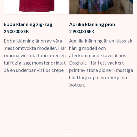
Ebba klänning zig-zag
Aprilia klänning pion
L
2 900,00
SEK
2 900,00
SEK
3
Ebba klänning är en av våra
Aprilia klänning är en klassisk
L
mest omtyckta modeller. Här
härlig modell och
e
i varma vinröda toner med ett
återkommande favorit hos
p
tufft zig-zag mönster printat
Dughult. Här i ett vackert
k
på en underbar viskos crepe
print av stora pioner i mustiga
I
höstfärger på en mörkgrön
d
botten.