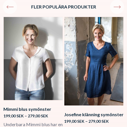
FLER POPULÄRA PRODUKTER
Mimmi blus symönster
Josefine klänning symönster
K
Price
199,00
SEK
–
279,00
SEK
Price
range:
199,00
SEK
–
279,00
SEK
1
Underbara Mimmi blus har en
range:
199,00 SEK