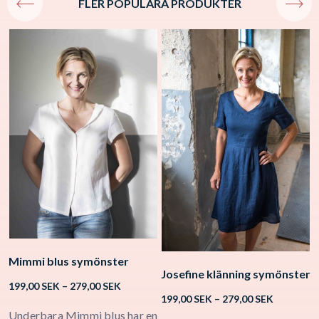
FLER POPULÄRA PRODUKTER
Mimmi blus symönster
Josefine klänning symönster
K
Price
199,00
SEK
–
279,00
SEK
Price
range:
199,00
SEK
–
279,00
SEK
1
range:
199,00 SEK
Underbara Mimmi blus har en