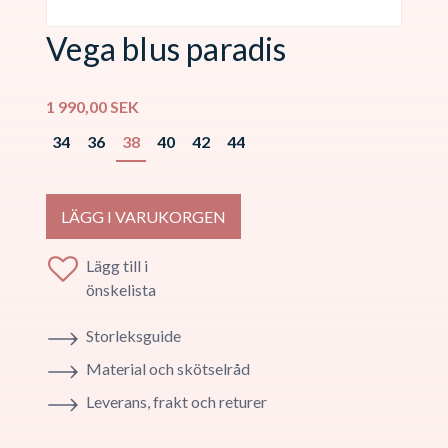
Vega blus paradis
1 990,00
SEK
34
36
38
40
42
44
LÄGG I VARUKORGEN
Lägg till i
önskelista
Storleksguide
Material och skötselråd
Leverans, frakt och returer