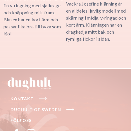
199,00 SE
Vackra Josefine klänning är
K
through
fin v-ringning med sjalkrage
through
279,00 SEK
en alldeles ljuvlig modell med
o
och knäppning mitt fram.
279,00 SE
skärning i midja, v-ringad och
D
Blusen har en kort ärm och
kort ärm. Klänningen har en
K
passar lika bra till byxa som
dragkedja mitt bak och
s
kjol.
rymliga fickor i sidan.
s
KONTAKT
DUGHULT OF SWEDEN
FÖLJ OSS