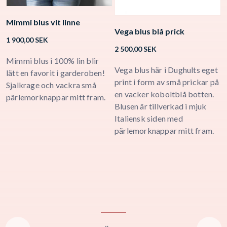
Mimmi blus vit linne
Vega blus blå prick
E
1 900,00
SEK
2 500,00
SEK
1
Mimmi blus i 100% lin blir
Vega blus här i Dughults eget
L
lätt en favorit i garderoben!
print i form av små prickar på
v
Sjalkrage och vackra små
n
en vacker koboltblå botten.
B
pärlemorknappar mitt fram.
Blusen är tillverkad i mjuk
d
Italiensk siden med
a
pärlemorknappar mitt fram.
k