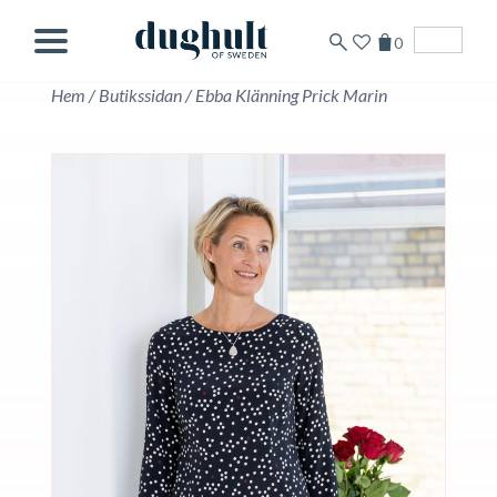
0
Svenska
Hem
/
Butikssidan
/
Ebba Klänning Prick Marin