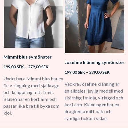
Mimmi blus symönster
Josefine klänning symönster
K
Price
199,00
SEK
–
279,00
SEK
Price
range:
199,00
SEK
–
279,00
SEK
1
range:
199,00 SEK
Underbara Mimmi blus har en
199,00 SE
Vackra Josefine klänning är
K
through
fin v-ringning med sjalkrage
through
279,00 SEK
en alldeles ljuvlig modell med
o
och knäppning mitt fram.
279,00 SE
skärning i midja, v-ringad och
D
Blusen har en kort ärm och
kort ärm. Klänningen har en
K
passar lika bra till byxa som
dragkedja mitt bak och
s
kjol.
rymliga fickor i sidan.
s