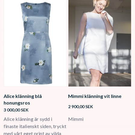
Alice klänning blå
Mimmi klänning vit linne
L
honungsros
2 900,00
SEK
3
3 000,00
SEK
a
Alice klänning är sydd i
Mimmi
L
finaste italienskt siden, tryckt
t
med vårt eget print av vilda
s