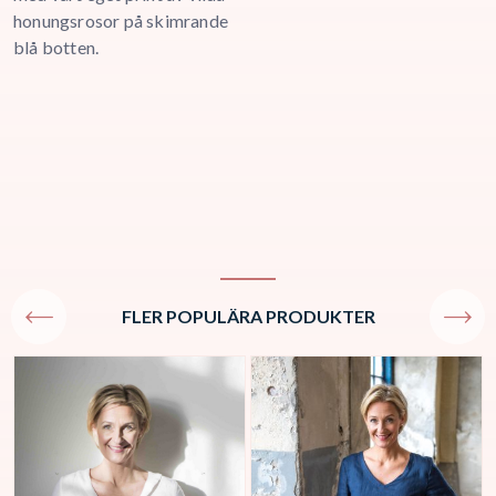
honungsrosor på skimrande
f
blå botten.
g
d
FLER POPULÄRA PRODUKTER