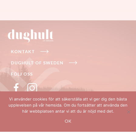
KONTAKT
DUGHULT OF SWEDEN
FÖLJ OSS
Vi använder cookies för att säkerställa att vi ger dig den bästa
SÄKER BETALNING
upplevelsen på vår hemsida. Om du fortsätter att använda den
här webbplatsen antar vi att du är nöjd med det.
OK