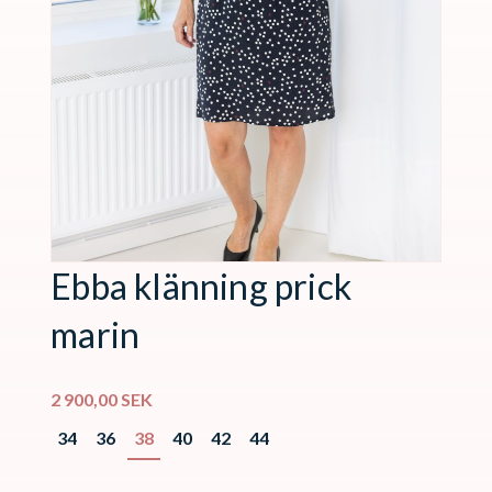
Ebba klänning prick
marin
2 900,00
SEK
34
36
38
40
42
44