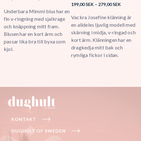
Price
range:
199,00
SEK
–
279,00
SEK
1
range:
199,00 SEK
Underbara Mimmi blus har en
199,00 SE
Vackra Josefine klänning är
K
through
fin v-ringning med sjalkrage
through
279,00 SEK
en alldeles ljuvlig modell med
o
och knäppning mitt fram.
279,00 SE
skärning i midja, v-ringad och
D
Blusen har en kort ärm och
kort ärm. Klänningen har en
K
passar lika bra till byxa som
dragkedja mitt bak och
s
kjol.
rymliga fickor i sidan.
s
KONTAKT
DUGHULT OF SWEDEN