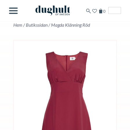
0
Svenska
Hem
/
Butikssidan
/
Magda Klänning Röd