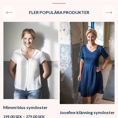
FLER POPULÄRA PRODUKTER
Mimmi blus symönster
Josefine klänning symönster
K
Price
199,00
SEK
–
279,00
SEK