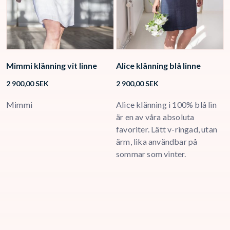
Mimmi klänning vit linne
Alice klänning blå linne
L
2 900,00
SEK
2 900,00
SEK
3
Mimmi
Alice klänning i 100% blå lin
L
är en av våra absoluta
t
favoriter. Lätt v-ringad, utan
s
ärm, lika användbar på
f
sommar som vinter.
g
d