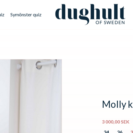
uiz
Symönster quiz
Molly k
3 000,00
SEK
34
36