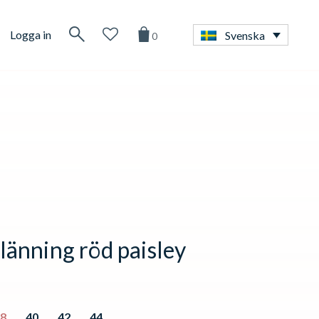
Logga in
Svenska
0
länning röd paisley
38
40
42
44