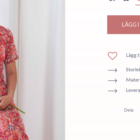
LÄGG 
Lägg ti
Storle
Materi
Levera
Dela