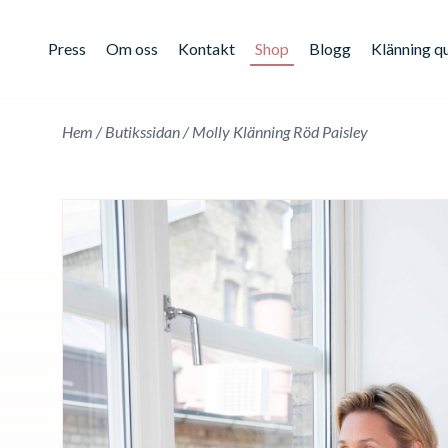
Press
Om oss
Kontakt
Shop
Blogg
Klänning q
Hem
/
Butikssidan
/
Molly Klänning Röd Paisley