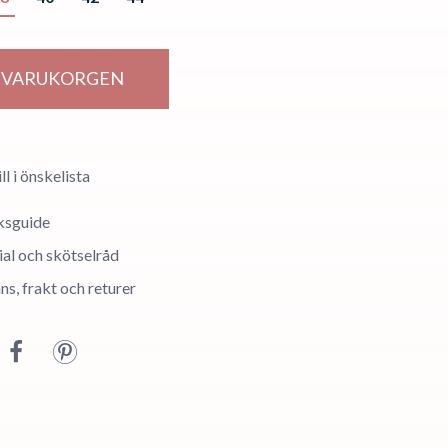
I VARUKORGEN
ll i önskelista
ksguide
al och skötselråd
ns, frakt och returer