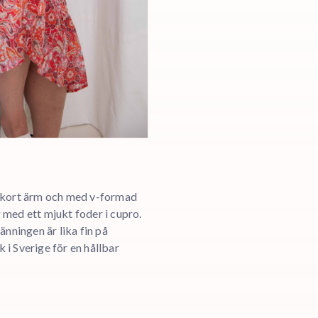
, kort ärm och med v-formad
yg med ett mjukt foder i cupro.
änningen är lika fin på
i Sverige för en hållbar