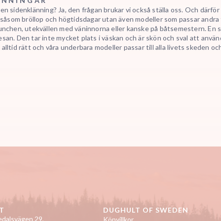
ÄNNINGAR
n en
sidenklänning
? Ja, den frågan brukar vi också ställa oss. Och därför
 såsom bröllop och högtidsdagar utan även modeller som passar andra tillfä
lunchen, utekvällen med väninnorna eller kanske på båtsemestern. En
s
san. Den tar inte mycket plats i väskan och är skön och sval att använ
alltid rätt och våra underbara modeller passar till alla livets skeden oc
T
DUGHULT OF SWEDEN
dalsvägen 29,
Köpvillkor