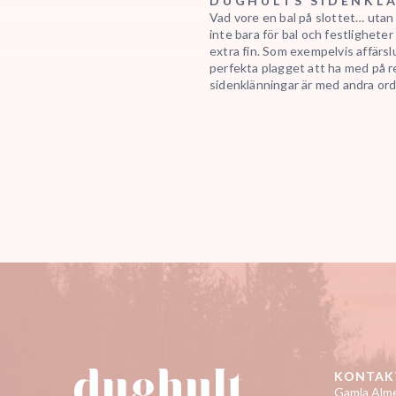
DUGHULTS SIDENKL
Vad vore en bal på slottet… uta
inte bara för bal och festligheter
extra fin. Som exempelvis affärs
perfekta plagget att ha med på re
sidenklänningar
är med andra ord 
KONTAK
Gamla Alme