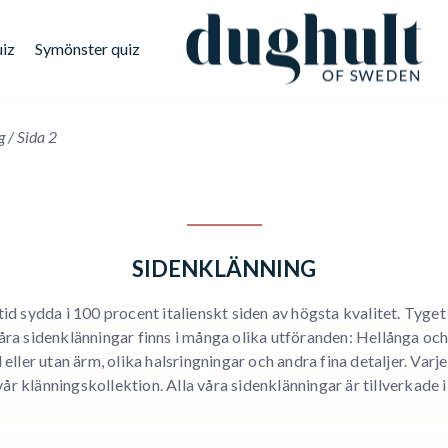
uiz
Symönster quiz
g
/
Sida 2
SIDENKLÄNNING
ltid sydda i 100 procent italienskt
siden
av högsta kvalitet. Tyget 
Våra
sidenklänningar
finns i många olika utföranden: Hellånga och
ler utan ärm, olika halsringningar och andra fina detaljer. Varj
 vår
klännings
kollektion. Alla våra
sidenklänningar
är tillverkade 