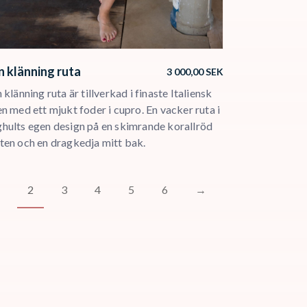
n klänning ruta
3 000,00
SEK
 klänning ruta är tillverkad i finaste Italiensk
en med ett mjukt foder i cupro. En vacker ruta i
hults egen design på en skimrande korallröd
ten och en dragkedja mitt bak.
2
3
4
5
6
→