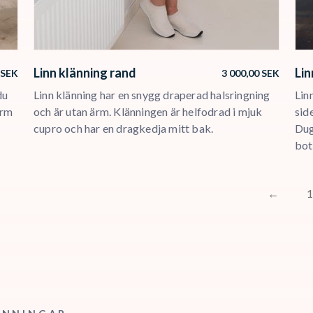
Lin
Linn klänning rand
SEK
3 000,00
SEK
Linn
du
Linn klänning har en snygg draperad halsringning
sid
ärm
och är utan ärm. Klänningen är helfodrad i mjuk
Dug
cupro och har en dragkedja mitt bak.
bot
←
1