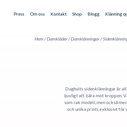
Press
Om oss
Kontakt
Shop
Blogg
Klänning q
Hem
/
Damkläder
/
Damklänningar
/
Sidenklännin
Dughults
sidenklänningar
är al
ljuvligt att bära mot kroppen. 
som rak modell, men också med el
och unika prints exklusivt för