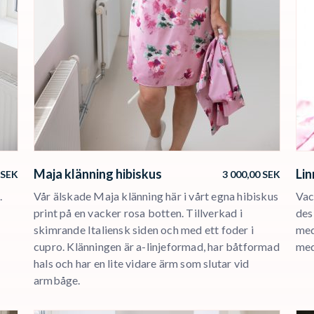
Maja klänning hibiskus
Lin
SEK
3 000,00
SEK
.
Vår älskade Maja klänning här i vårt egna hibiskus
Vac
print på en vacker rosa botten. Tillverkad i
des
skimrande Italiensk siden och med ett foder i
med
cupro. Klänningen är a-linjeformad, har båtformad
med
hals och har en lite vidare ärm som slutar vid
armbåge.