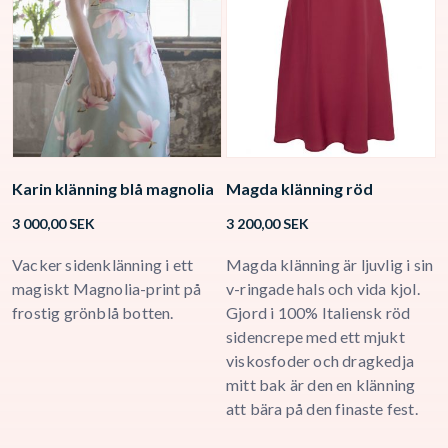
Karin klänning blå magnolia
Magda klänning röd
M
3 000,00
SEK
3 200,00
SEK
3
Vacker sidenklänning i ett
Magda klänning är ljuvlig i sin
M
magiskt Magnolia-print på
v-ringade hals och vida kjol.
r
frostig grönblå botten.
Gjord i 100% Italiensk röd
k
sidencrepe med ett mjukt
t
viskosfoder och dragkedja
m
mitt bak är den en klänning
att bära på den finaste fest.