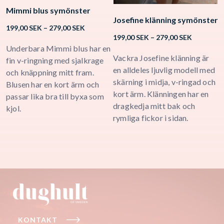
Mimmi blus symönster
Josefine klänning symönster
K
Price
199,00
SEK
–
279,00
SEK
Price
range:
199,00
SEK
–
279,00
SEK
1
range:
199,00 SEK
Underbara Mimmi blus har en
199,00 SE
Vackra Josefine klänning är
K
through
fin v-ringning med sjalkrage
through
279,00 SEK
en alldeles ljuvlig modell med
o
och knäppning mitt fram.
279,00 SE
skärning i midja, v-ringad och
D
Blusen har en kort ärm och
kort ärm. Klänningen har en
K
passar lika bra till byxa som
dragkedja mitt bak och
s
kjol.
rymliga fickor i sidan.
s
KONTAKT